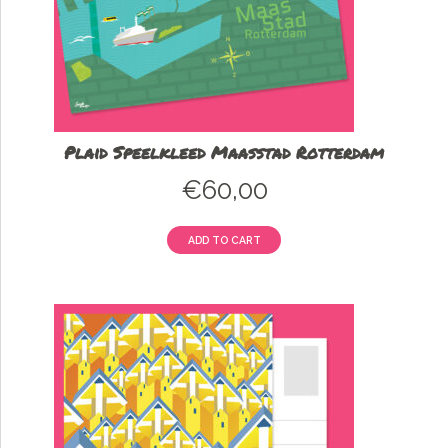
Plaid Speelkleed Maasstad Rotterdam
€
60,00
ADD TO CART