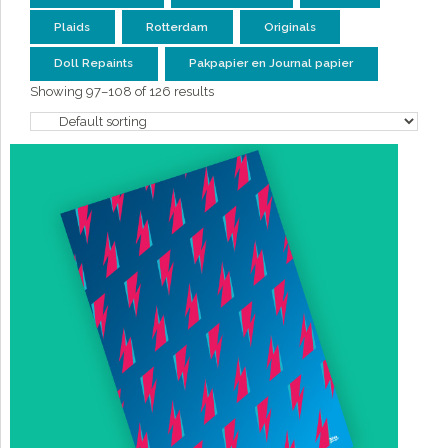
Plaids
Rotterdam
Originals
Doll Repaints
Pakpapier en Journal papier
Showing 97–108 of 126 results