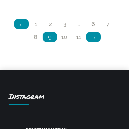
←
1
2
3
…
6
7
8
9
10
11
→
Instagram
bergjemaardesign