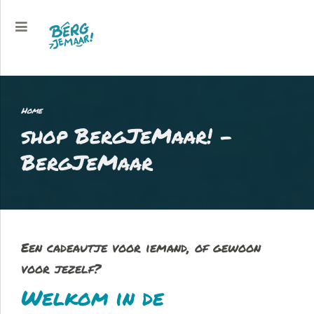
Home
shop BergJeMaar! -
BergJeMaar
Een cadeautje voor iemand, of gewoon
voor jezelf?
Welkom in de