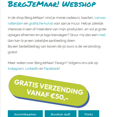
BergJeMaar! Webshop
In de shop BergJeMaar! vind je mooie cadeau’s, kaarten,
canvas
rotterdam
en
grafische kunst
voor aan je muur. Heb je zakelijk
interesse in een of meerdere van mijn producten, en wil je grote
oplages afnemen en je logo toevoegen? Stuur mij dan een
mail
,
dan kan ik je een zakelijke aanbieding doen.
Bij een bestelbedrag van boven de 50 euro is de verzending
gratis!
Meer weten over BergJeMaar! Design? Volgens ons ook op
Instagram
,
LinkedIn
en
Facebook
!
Ansichtkaarten
Bookish stuff
Prints