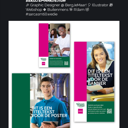
🎉 Graphic Designer @ BergJeMaar!
🎈 Illustrator
🎁
Webshop
🍀 Buitenmens
🎯 R’dam
🤣
#sarcasmtillwedie