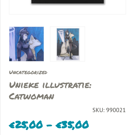
Uncategorized
Unieke illustratie:
Catwoman
SKU: 990021
€
25,00
–
€
35,00