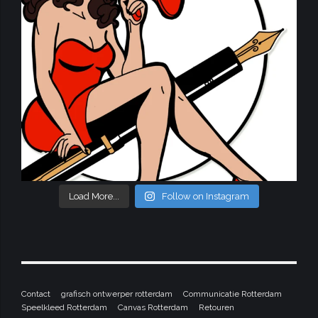
Load More...
Follow on Instagram
Contact
grafisch ontwerper rotterdam
Communicatie Rotterdam
Speelkleed Rotterdam
Canvas Rotterdam
Retouren