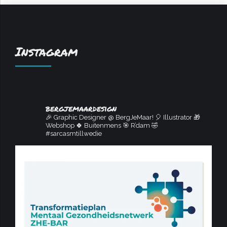
Instagram
bergjemaardesign
🎉 Graphic Designer @ BergJeMaar!
🎈 Illustrator
🎁
Webshop
🍀 Buitenmens
🎯 R’dam
🤣
#sarcasmtillwedie