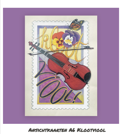
Ansichtkaarten A6 Klootviool