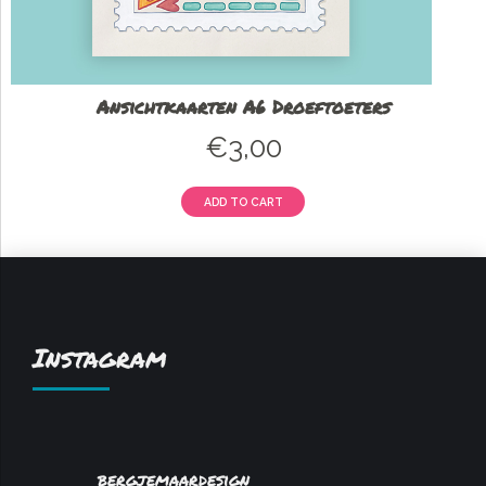
Ansichtkaarten A6 Droeftoeters
€
3,00
ADD TO CART
Instagram
bergjemaardesign