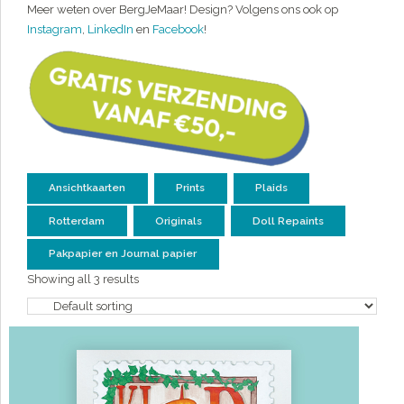
Meer weten over BergJeMaar! Design? Volgens ons ook op
Instagram
,
LinkedIn
en
Facebook
!
Ansichtkaarten
Prints
Plaids
Rotterdam
Originals
Doll Repaints
Pakpapier en Journal papier
Showing all 3 results