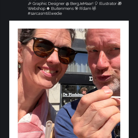
🎉 Graphic Designer @ BergJeMaar!
🎈 Illustrator
🎁
Webshop
🍀 Buitenmens
🎯 R’dam
🤣
#sarcasmtillwedie