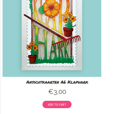
Ansichtkaarten A6 Klaphark
€
3,00
ADD TO CART