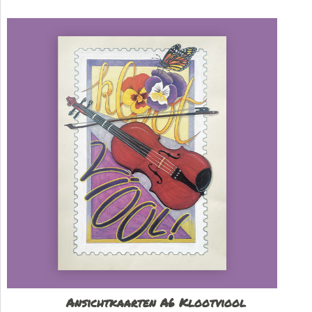
Ansichtkaarten A6 Klootviool