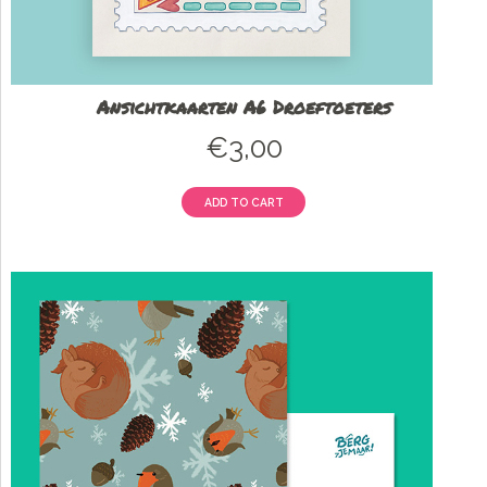
Ansichtkaarten A6 Droeftoeters
€
3,00
ADD TO CART