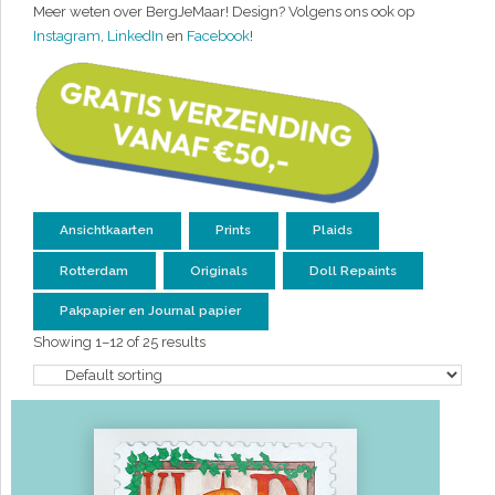
Meer weten over BergJeMaar! Design? Volgens ons ook op
Instagram
,
LinkedIn
en
Facebook
!
Ansichtkaarten
Prints
Plaids
Rotterdam
Originals
Doll Repaints
Pakpapier en Journal papier
Showing 1–12 of 25 results