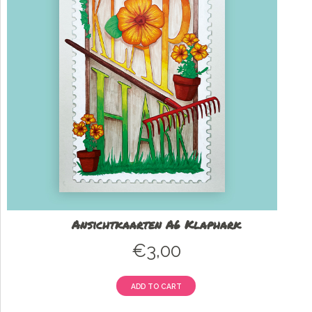
Ansichtkaarten A6 Klaphark
€
3,00
ADD TO CART