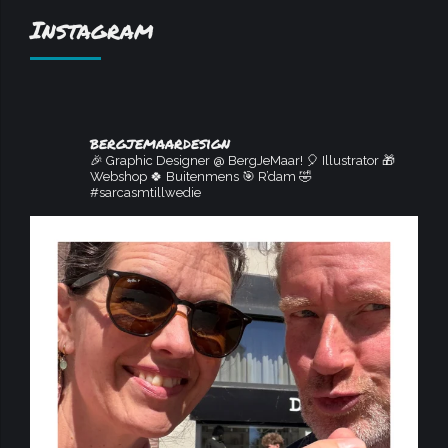
Instagram
bergjemaardesign
🎉 Graphic Designer @ BergJeMaar!
🎈 Illustrator
🎁
Webshop
🍀 Buitenmens
🎯 R’dam
🤣
#sarcasmtillwedie