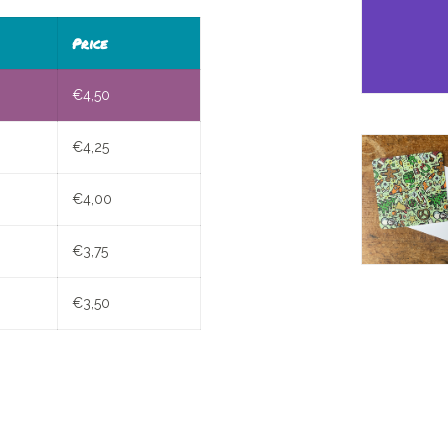
Price
€
4,50
€
4,25
€
4,00
€
3,75
€
3,50