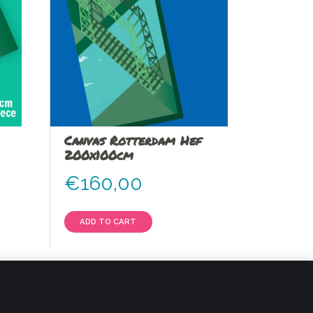
Canvas Rotterdam Hef
200x100cm
€
160,00
ADD TO CART