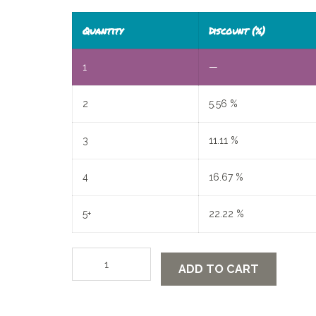
Quantity
Discount (%)
1
—
2
5.56 %
3
11.11 %
4
16.67 %
5+
22.22 %
Ansichtkaarten
ADD TO CART
Kerst
quantity