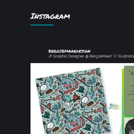
Instagram
bergjemaardesign
🎉 Graphic Designer @ BergJeMaar!
🎈 Illustrat