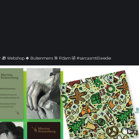
or
🎁 Webshop
🍀 Buitenmens
🎯 R’dam
🤣 #sarcasmtillwedie