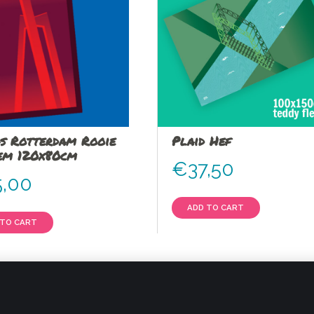
s Rotterdam Rooie
Plaid Hef
em 120x80cm
€
37,50
5,00
ADD TO CART
 TO CART