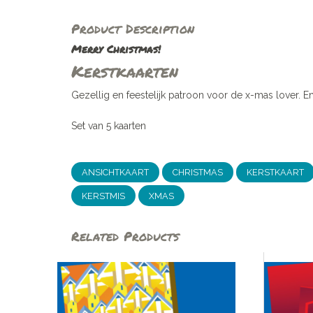
Product Description
Merry Christmas!
Kerstkaarten
Gezellig en feestelijk patroon voor de x-mas lover. En
Set van 5 kaarten
ANSICHTKAART
CHRISTMAS
KERSTKAART
KERSTMIS
XMAS
Related Products