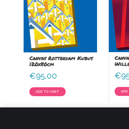
Canva
Canvas Rotterdam Kubus
Will
120x80cm
€
9
€
95,00
ADD
ADD TO CART